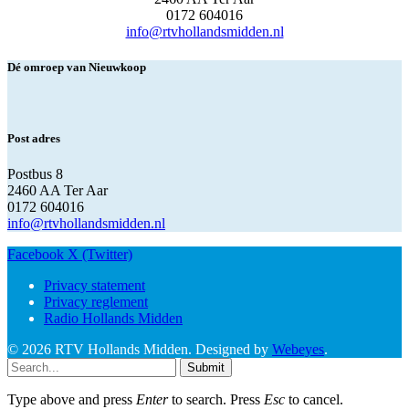
0172 604016
info@rtvhollandsmidden.nl
Dé omroep van Nieuwkoop
Post adres
Postbus 8
2460 AA Ter Aar
0172 604016
info@rtvhollandsmidden.nl
Facebook
X (Twitter)
Privacy statement
Privacy reglement
Radio Hollands Midden
© 2026 RTV Hollands Midden. Designed by
Webeyes
.
Submit
Type above and press
Enter
to search. Press
Esc
to cancel.